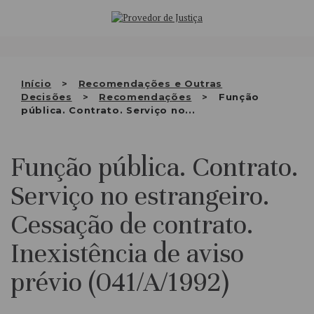
Saltar
QUEM SOMOS
para
o
ATIVIDADE
conteúdo
RECOMENDAÇÕES E OUTRAS
Início
Recomendações e Outras
Decisões
Recomendações
Função
DECISÕES
pública. Contrato. Serviço no...
RELAÇÕES INTERNACIONAIS
Função pública. Contrato.
APRESENTAR QUEIXA
Serviço no estrangeiro.
PT
Cessação de contrato.
Inexistência de aviso
prévio (041/A/1992)