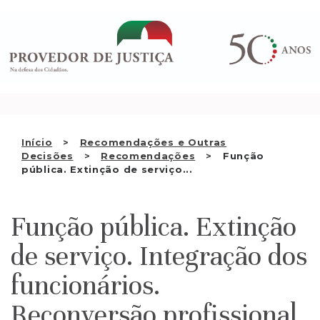
Saltar
QUEM SOMOS
para
o
ATIVIDADE
conteúdo
RECOMENDAÇÕES E OUTRAS
DECISÕES
RELAÇÕES INTERNACIONAIS
Início
Recomendações e Outras
Decisões
Recomendações
Função
APRESENTAR QUEIXA
pública. Extinção de serviço...
PT
Função pública. Extinção
de serviço. Integração dos
funcionários.
Reconversão profissional