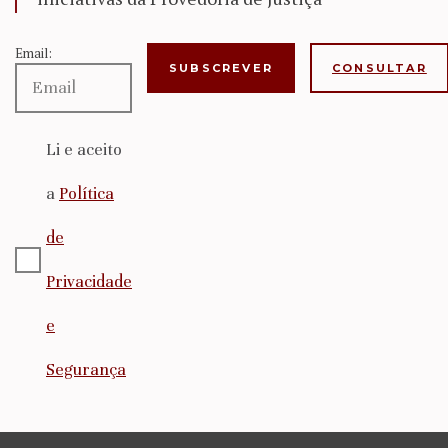
Email:
CONSULTAR
Li e aceito
a
Política
de
Privacidade
e
Segurança