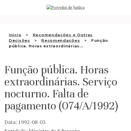
Saltar
QUEM SOMOS
para
o
ATIVIDADE
conteúdo
RECOMENDAÇÕES E OUTRAS
Início
Recomendações e Outras
Decisões
Recomendações
Função
DECISÕES
pública. Horas extraordinárias...
RELAÇÕES INTERNACIONAIS
Função pública. Horas
APRESENTAR QUEIXA
extraordinárias. Serviço
PT
nocturno. Falta de
pagamento (074/A/1992)
Data: 1992-08-03
Entidade: Ministro da Educação