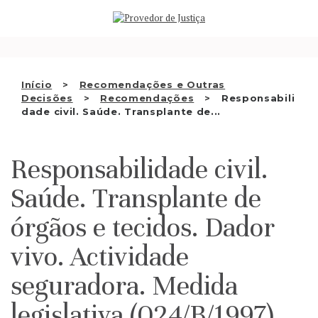
Saltar
QUEM SOMOS
para
o
ATIVIDADE
conteúdo
RECOMENDAÇÕES E OUTRAS
Início
Recomendações e Outras
Decisões
Recomendações
Responsabili
DECISÕES
dade civil. Saúde. Transplante de...
RELAÇÕES INTERNACIONAIS
Responsabilidade civil.
APRESENTAR QUEIXA
Saúde. Transplante de
PT
órgãos e tecidos. Dador
vivo. Actividade
seguradora. Medida
legislativa (024/B/1997)