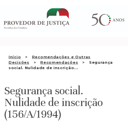
Saltar
QUEM SOMOS
para
o
ATIVIDADE
conteúdo
RECOMENDAÇÕES E OUTRAS
DECISÕES
RELAÇÕES INTERNACIONAIS
Início
Recomendações e Outras
Decisões
Recomendações
Segurança
APRESENTAR QUEIXA
social. Nulidade de inscrição...
PT
Segurança social.
Nulidade de inscrição
(156/A/1994)