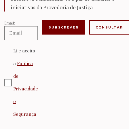
iniciativas da Provedoria de Justiça
Email:
CONSULTAR
Li e aceito
a
Política
de
Privacidade
e
Segurança