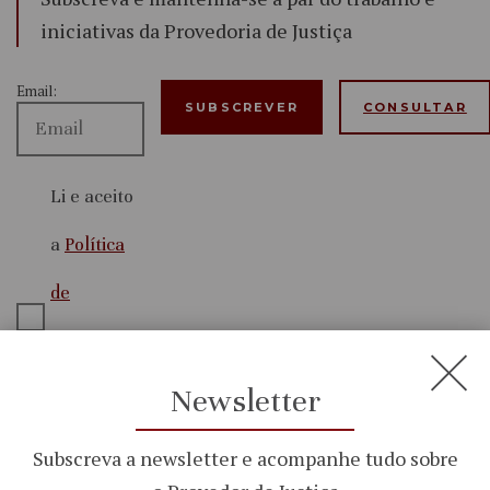
iniciativas da Provedoria de Justiça
Email:
CONSULTAR
Li e aceito
a
Política
de
Privacidade
e
Newsletter
Segurança
Subscreva a newsletter e acompanhe tudo sobre