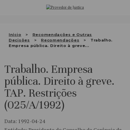
Saltar
QUEM SOMOS
para
o
ATIVIDADE
conteúdo
RECOMENDAÇÕES E OUTRAS
Início
Recomendações e Outras
Decisões
Recomendações
Trabalho.
DECISÕES
Empresa pública. Direito à greve...
RELAÇÕES INTERNACIONAIS
Trabalho. Empresa
APRESENTAR QUEIXA
pública. Direito à greve.
PT
TAP. Restrições
(025/A/1992)
Data: 1992-04-24
Entidade: Presidente do Conselho de Gerência da