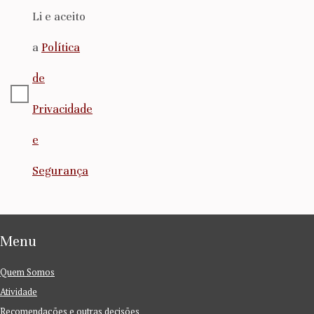
Li e aceito
a
Política
de
Privacidade
e
Segurança
Menu
Quem Somos
Atividade
Recomendações e outras decisões