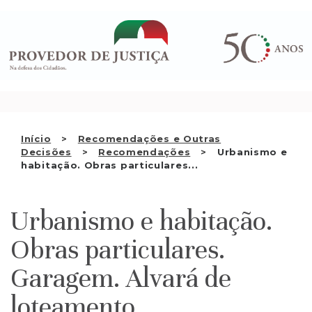
Saltar
QUEM SOMOS
para
o
ATIVIDADE
conteúdo
RECOMENDAÇÕES E OUTRAS
DECISÕES
RELAÇÕES INTERNACIONAIS
Início
Recomendações e Outras
Decisões
Recomendações
Urbanismo e
APRESENTAR QUEIXA
habitação. Obras particulares...
PT
Urbanismo e habitação.
Obras particulares.
Garagem. Alvará de
loteamento.