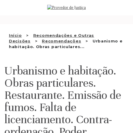
Saltar
QUEM SOMOS
para
o
ATIVIDADE
conteúdo
RECOMENDAÇÕES E OUTRAS
Início
Recomendações e Outras
Decisões
Recomendações
Urbanismo e
DECISÕES
habitação. Obras particulares...
RELAÇÕES INTERNACIONAIS
Urbanismo e habitação.
APRESENTAR QUEIXA
Obras particulares.
PT
Restaurante. Emissão de
fumos. Falta de
licenciamento. Contra-
ordenação. Poder