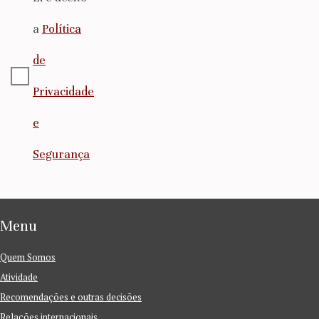
a
Política
de
Privacidade
e
Segurança
Menu
Quem Somos
Atividade
Recomendações e outras decisões
Relações internacionais