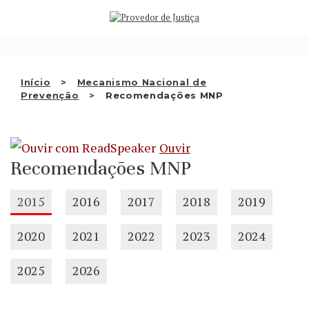
Saltar
QUEM SOMOS
para
o
ATIVIDADE
conteúdo
RECOMENDAÇÕES E OUTRAS
Início
Mecanismo Nacional de
Prevenção
Recomendações MNP
DECISÕES
RELAÇÕES INTERNACIONAIS
Ouvir
APRESENTAR QUEIXA
Recomendações MNP
PT
2015
2016
2017
2018
2019
2020
2021
2022
2023
2024
2025
2026