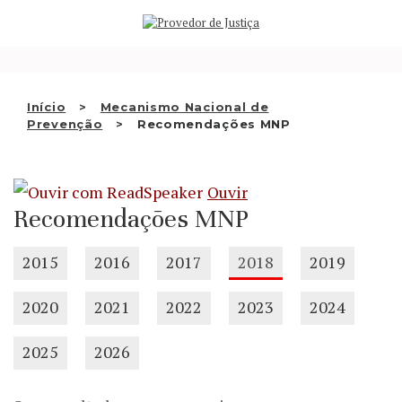
Saltar
QUEM SOMOS
para
o
ATIVIDADE
conteúdo
RECOMENDAÇÕES E OUTRAS
Início
Mecanismo Nacional de
Prevenção
Recomendações MNP
DECISÕES
RELAÇÕES INTERNACIONAIS
Ouvir
APRESENTAR QUEIXA
Recomendações MNP
PT
2015
2016
2017
2018
2019
2020
2021
2022
2023
2024
2025
2026