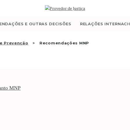
QUEM SOMOS
ATIVIDADE
ENDAÇÕES E OUTRAS DECISÕES
RELAÇÕES INTERNACI
RECOMENDAÇÕES E
e Prevenção
Recomendações MNP
OUTRAS DECISÕES
RELAÇÕES
INTERNACIONAIS
uanto MNP
APRESENTAR QUEIXA
PT