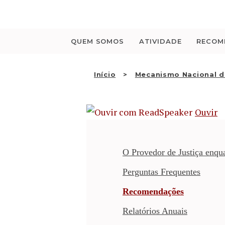
Saltar
para
o
conteúdo
QUEM SOMOS
ATIVIDADE
RECOM
Início
Mecanismo Nacional d
Ouvir
O Provedor de Justiça enq
Perguntas Frequentes
Recomendações
Relatórios Anuais