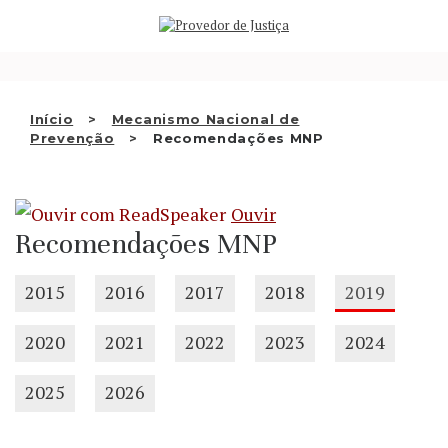
Saltar
QUEM SOMOS
para
o
ATIVIDADE
conteúdo
RECOMENDAÇÕES E OUTRAS
Início
Mecanismo Nacional de
Prevenção
Recomendações MNP
DECISÕES
RELAÇÕES INTERNACIONAIS
Ouvir
APRESENTAR QUEIXA
Recomendações MNP
PT
2015
2016
2017
2018
2019
2020
2021
2022
2023
2024
2025
2026