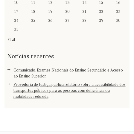
10
11
12
13
14
15
16
17
18
19
20
21
22
23
24
25
26
27
28
29
30
31
« Jul
Notícias recentes
Comunicado. Exames Nacionais do Ensino Secundário e Acesso
ao Ensino Superior
Provedoria de Justiça publica relatório sobre a acessibilidade dos
transportes públicos para as pessoas com deficiência ou
mobilidade reduzida