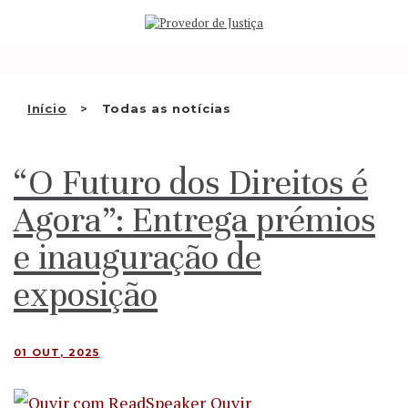
Saltar
QUEM SOMOS
para
o
ATIVIDADE
conteúdo
RECOMENDAÇÕES E OUTRAS
Início
Todas as notícias
DECISÕES
“O Futuro dos Direitos é
RELAÇÕES INTERNACIONAIS
Agora”: Entrega prémios
APRESENTAR QUEIXA
e inauguração de
PT
exposição
01 OUT, 2025
Ouvir