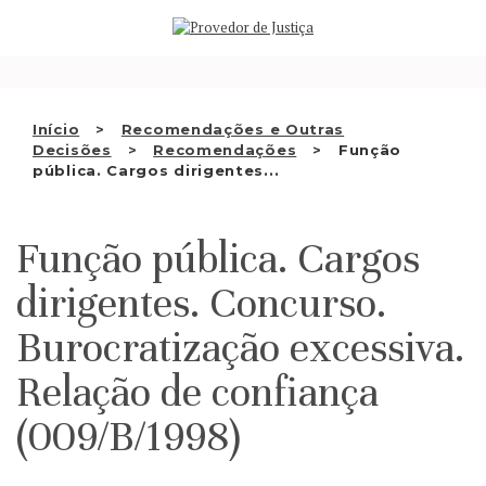
Saltar
QUEM SOMOS
para
o
ATIVIDADE
conteúdo
RECOMENDAÇÕES E OUTRAS
Início
Recomendações e Outras
Decisões
Recomendações
Função
DECISÕES
pública. Cargos dirigentes...
RELAÇÕES INTERNACIONAIS
Função pública. Cargos
APRESENTAR QUEIXA
dirigentes. Concurso.
PT
Burocratização excessiva.
Relação de confiança
(009/B/1998)