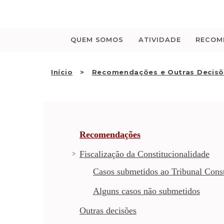
Saltar
para
o
conteúdo
QUEM SOMOS
ATIVIDADE
RECOM
Início
Recomendações e Outras Decis
Recomendações
Fiscalização da Constitucionalidade
Casos submetidos ao Tribunal Const
Alguns casos não submetidos
Outras decisões