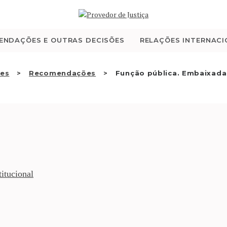
QUEM SOMOS
ENDAÇÕES E OUTRAS DECISÕES
RELAÇÕES INTERNACI
ATIVIDADE
RECOMENDAÇÕES E
ões
Recomendações
Função pública. Embaixadas
OUTRAS DECISÕES
RELAÇÕES
INTERNACIONAIS
itucional
APRESENTAR QUEIXA
PT