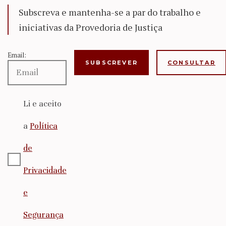
Subscreva e mantenha-se a par do trabalho e
iniciativas da Provedoria de Justiça
Email:
CONSULTAR
Li e aceito
a
Política
de
Privacidade
e
Segurança