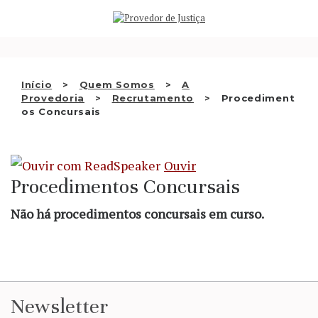
Saltar
QUEM SOMOS
para
o
ATIVIDADE
conteúdo
RECOMENDAÇÕES E OUTRAS
Início
Quem Somos
A
Provedoria
Recrutamento
Procediment
DECISÕES
os Concursais
RELAÇÕES INTERNACIONAIS
Ouvir
APRESENTAR QUEIXA
Procedimentos Concursais
PT
Não há procedimentos concursais em curso.
Newsletter