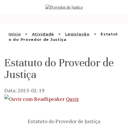
Saltar
QUEM SOMOS
para
o
ATIVIDADE
conteúdo
RECOMENDAÇÕES E OUTRAS
Início
Atividade
Legislação
Estatut
o do Provedor de Justiça
DECISÕES
RELAÇÕES INTERNACIONAIS
Estatuto do Provedor de
APRESENTAR QUEIXA
Justiça
PT
Data: 2013-02-19
Ouvir
Estatuto do Provedor de Justiça