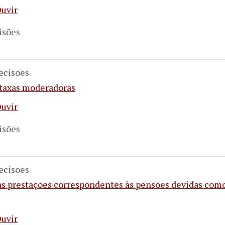
uvir
isões
ecisões
 taxas moderadoras
uvir
isões
ecisões
 prestações correspondentes às pensões devidas como
uvir