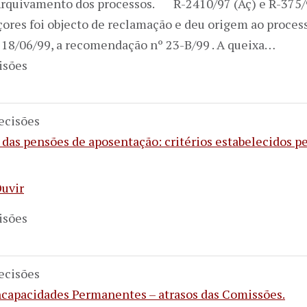
rquivamento dos processos. R-2410/97 (Aç) e R-375/
çores foi objecto de reclamação e deu origem ao proces
m 18/06/99, a recomendação nº 23-B/99 . A queixa…
isões
ecisões
 das pensões de aposentação: critérios estabelecidos pe
uvir
isões
ecisões
Incapacidades Permanentes – atrasos das Comissões.