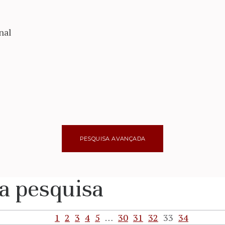
nal
a pesquisa
1
2
3
4
5
…
30
31
32
33
34