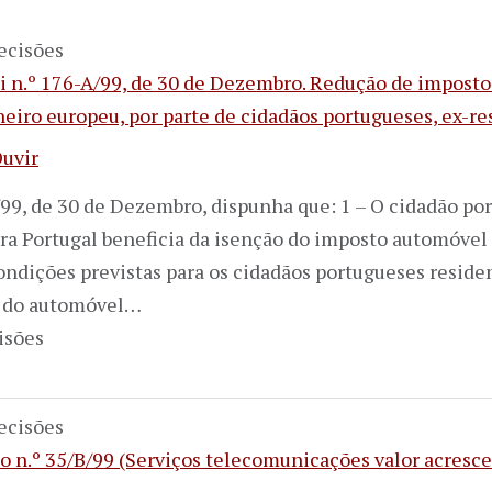
ecisões
ei n.º 176-A/99, de 30 de Dezembro. Redução de impost
aneiro europeu, por parte de cidadãos portugueses, ex-
uvir
A/99, de 30 de Dezembro, dispunha que: 1 – O cidadão 
para Portugal beneficia da isenção do imposto automóve
ndições previstas para os cidadãos portugueses reside
o do automóvel…
isões
ecisões
 n.º 35/B/99 (Serviços telecomunicações valor acresc