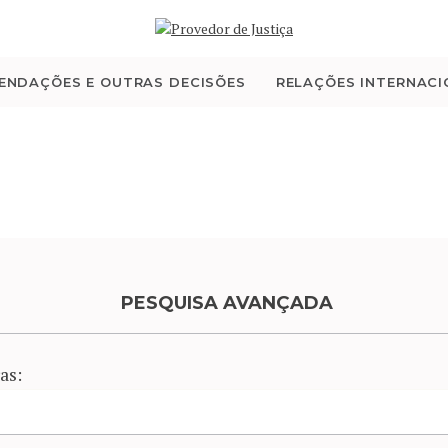
QUEM SOMOS
ATIVIDADE
ENDAÇÕES E OUTRAS DECISÕES
RELAÇÕES INTERNACI
RECOMENDAÇÕES E
OUTRAS DECISÕES
RELAÇÕES
INTERNACIONAIS
PESQUISA AVANÇADA
APRESENTAR QUEIXA
as:
PT