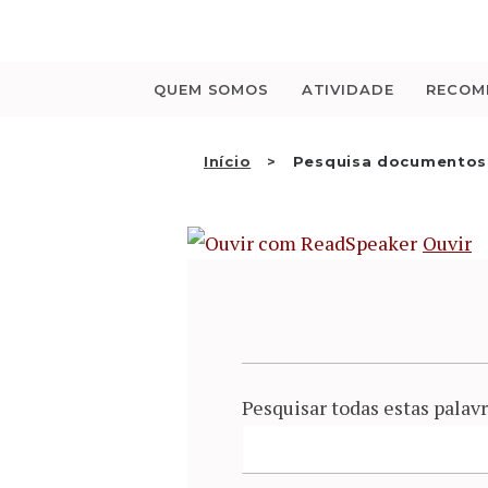
Saltar
para
o
conteúdo
QUEM SOMOS
ATIVIDADE
RECOM
Início
Pesquisa documentos
Ouvir
Pesquisar todas estas palavr