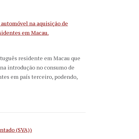
o automóvel na aquisição de
residentes em Macau.
português residente em Macau que
l na introdução no consumo de
ntes em país terceiro, podendo,
entado (SVA))