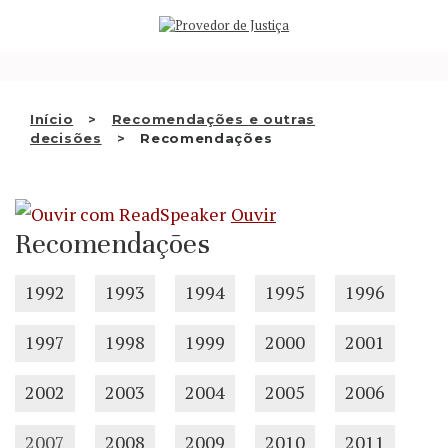
Saltar
QUEM SOMOS
para
o
ATIVIDADE
conteúdo
RECOMENDAÇÕES E OUTRAS
Início
Recomendações e outras
decisões
Recomendações
DECISÕES
RELAÇÕES INTERNACIONAIS
Ouvir
APRESENTAR QUEIXA
Recomendações
PT
1992
1993
1994
1995
1996
1997
1998
1999
2000
2001
2002
2003
2004
2005
2006
2007
2008
2009
2010
2011