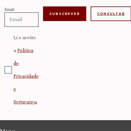
Email:
CONSULTAR
Li e aceito
a
Política
de
Privacidade
e
Segurança