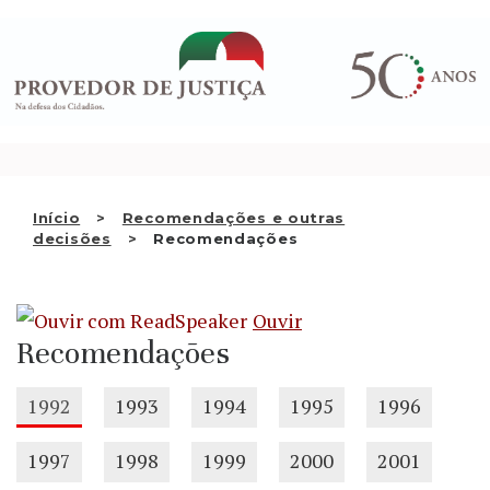
Saltar
QUEM SOMOS
para
o
ATIVIDADE
conteúdo
RECOMENDAÇÕES E OUTRAS
DECISÕES
RELAÇÕES INTERNACIONAIS
Início
Recomendações e outras
decisões
Recomendações
APRESENTAR QUEIXA
PT
Ouvir
Recomendações
1992
1993
1994
1995
1996
1997
1998
1999
2000
2001