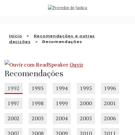
Saltar
QUEM SOMOS
para
o
ATIVIDADE
conteúdo
RECOMENDAÇÕES E OUTRAS
Início
Recomendações e outras
decisões
Recomendações
DECISÕES
RELAÇÕES INTERNACIONAIS
Ouvir
APRESENTAR QUEIXA
Recomendações
PT
1992
1993
1994
1995
1996
1997
1998
1999
2000
2001
2002
2003
2004
2005
2006
2007
2008
2009
2010
2011