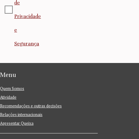
de
Privacidade
e
Segurança
Menu
Quem Somos
Atividade
Recomendações e outras decisões
Relações internacionais
Apresentar Queixa