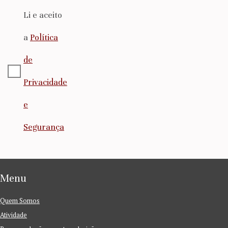
Li e aceito
a
Política
de
Privacidade
e
Segurança
Menu
Quem Somos
Atividade