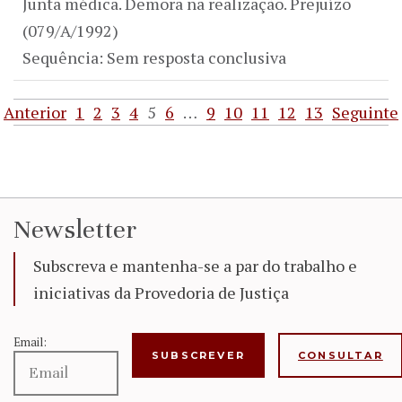
Junta médica. Demora na realização. Prejuízo
(079/A/1992)
Sequência: Sem resposta conclusiva
Anterior
1
2
3
4
5
6
…
9
10
11
12
13
Seguinte
Newsletter
Subscreva e mantenha-se a par do trabalho e
iniciativas da Provedoria de Justiça
Email:
CONSULTAR