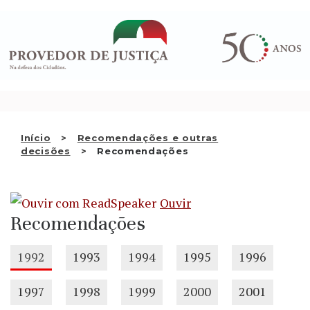
Saltar
QUEM SOMOS
para
o
ATIVIDADE
conteúdo
RECOMENDAÇÕES E OUTRAS
DECISÕES
RELAÇÕES INTERNACIONAIS
Início
Recomendações e outras
decisões
Recomendações
APRESENTAR QUEIXA
PT
Ouvir
Recomendações
1992
1993
1994
1995
1996
1997
1998
1999
2000
2001