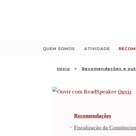
Saltar
para
o
conteúdo
QUEM SOMOS
ATIVIDADE
RECOM
Início
Recomendações e out
Ouvir
Recomendações
Fiscalização da Constitucio