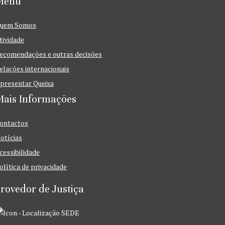
Menu
uem Somos
tividade
ecomendações e outras decisões
elações internacionais
presentar Queixa
Mais Informações
ontactos
otícias
cessibilidade
olítica de privacidade
rovedor de Justiça
SEDE