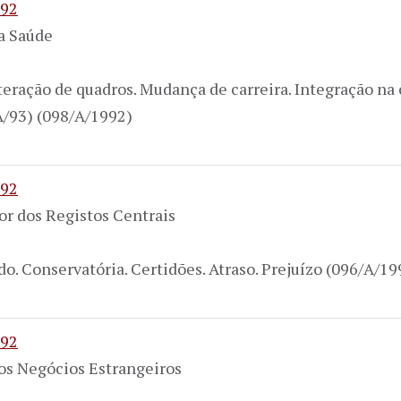
992
da Saúde
teração de quadros. Mudança de carreira. Integração na c
/A/93) (098/A/1992)
992
or dos Registos Centrais
do. Conservatória. Certidões. Atraso. Prejuízo (096/A/19
992
dos Negócios Estrangeiros