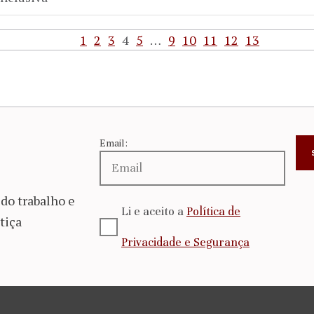
1
2
3
4
5
…
9
10
11
12
13
Email:
do trabalho e
Li e aceito a
Política de
tiça
Privacidade e Segurança