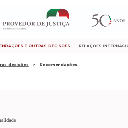
QUEM SOMOS
ATIVIDADE
RECOMENDAÇÕES E
ENDAÇÕES E OUTRAS DECISÕES
RELAÇÕES INTERNACI
OUTRAS DECISÕES
ras decisões
Recomendações
RELAÇÕES
INTERNACIONAIS
APRESENTAR QUEIXA
PT
nalidade