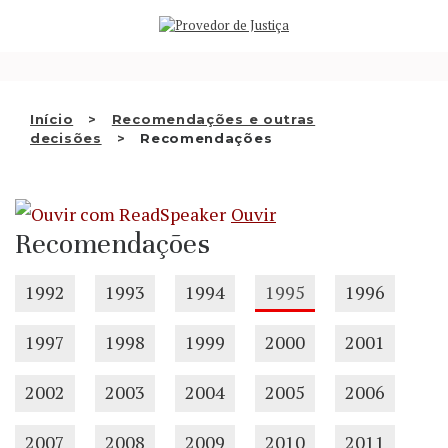
Saltar
QUEM SOMOS
para
o
ATIVIDADE
conteúdo
RECOMENDAÇÕES E OUTRAS
Início
Recomendações e outras
decisões
Recomendações
DECISÕES
RELAÇÕES INTERNACIONAIS
Ouvir
APRESENTAR QUEIXA
Recomendações
PT
1992
1993
1994
1995
1996
1997
1998
1999
2000
2001
2002
2003
2004
2005
2006
2007
2008
2009
2010
2011