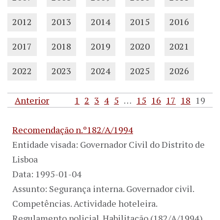
2012
2013
2014
2015
2016
2017
2018
2019
2020
2021
2022
2023
2024
2025
2026
Anterior
1
2
3
4
5
…
15
16
17
18
19
Recomendação n.º182/A/1994
Entidade visada: Governador Civil do Distrito de
Lisboa
Data: 1995-01-04
Assunto: Segurança interna. Governador civil.
Competências. Actividade hoteleira.
Regulamento policial. Habilitação (182/A/1994)