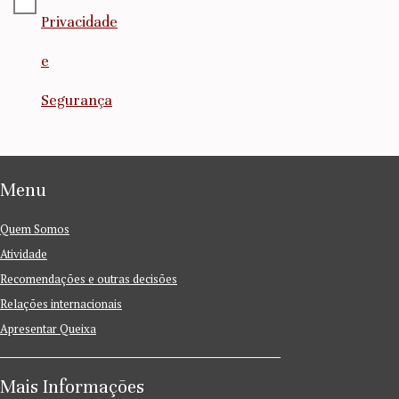
Privacidade
e
Segurança
Menu
Quem Somos
Atividade
Recomendações e outras decisões
Relações internacionais
Apresentar Queixa
Mais Informações