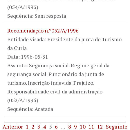
(054/A/1996)
Sequência: Sem resposta
Recomendação n.º052/A/1996
Entidade visada: Presidente da Junta de Turismo
da Curia
Data: 1996-05-31
Assunto: Segurança social. Regime geral da
segurança social. Funcionário da junta de
turismo. Inscrição indevida. Prejuízo.
Responsabilidade civil da administração
(052/A/1996)
Sequência: Acatada
Anterior
1
2
3
4
5
6
…
8
9
10
11
12
Seguinte