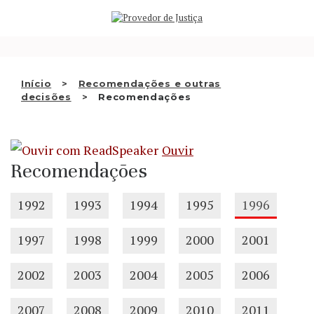
Saltar
QUEM SOMOS
para
o
ATIVIDADE
conteúdo
RECOMENDAÇÕES E OUTRAS
Início
Recomendações e outras
decisões
Recomendações
DECISÕES
RELAÇÕES INTERNACIONAIS
Ouvir
APRESENTAR QUEIXA
Recomendações
PT
1992
1993
1994
1995
1996
1997
1998
1999
2000
2001
2002
2003
2004
2005
2006
2007
2008
2009
2010
2011