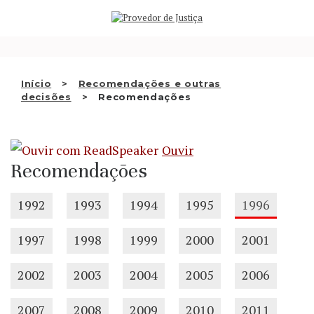
Saltar
QUEM SOMOS
para
o
ATIVIDADE
conteúdo
RECOMENDAÇÕES E OUTRAS
Início
Recomendações e outras
decisões
Recomendações
DECISÕES
RELAÇÕES INTERNACIONAIS
Ouvir
APRESENTAR QUEIXA
Recomendações
PT
1992
1993
1994
1995
1996
1997
1998
1999
2000
2001
2002
2003
2004
2005
2006
2007
2008
2009
2010
2011