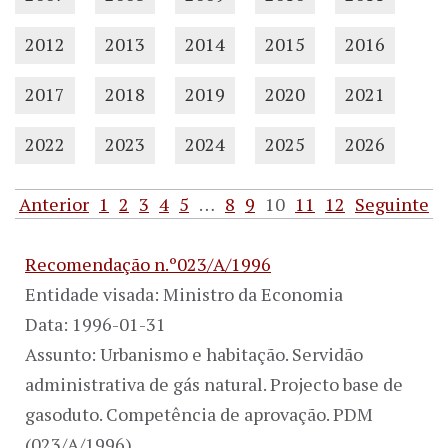
2012
2013
2014
2015
2016
2017
2018
2019
2020
2021
2022
2023
2024
2025
2026
Anterior
1
2
3
4
5
…
8
9
10
11
12
Seguinte
Recomendação n.º023/A/1996
Entidade visada: Ministro da Economia
Data: 1996-01-31
Assunto: Urbanismo e habitação. Servidão
administrativa de gás natural. Projecto base de
gasoduto. Competência de aprovação. PDM
(023/A/1996)