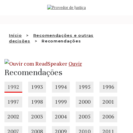
Saltar
QUEM SOMOS
para
o
ATIVIDADE
conteúdo
RECOMENDAÇÕES E OUTRAS
Início
Recomendações e outras
decisões
Recomendações
DECISÕES
RELAÇÕES INTERNACIONAIS
Ouvir
APRESENTAR QUEIXA
Recomendações
PT
1992
1993
1994
1995
1996
1997
1998
1999
2000
2001
2002
2003
2004
2005
2006
2007
2008
2009
2010
2011