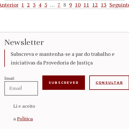
Anterior
1
2
3
4
5
…
7
8
9
10
11
12
13
Seguint
Newsletter
Subscreva e mantenha-se a par do trabalho e
iniciativas da Provedoria de Justiça
Email:
CONSULTAR
Li e aceito
a
Política