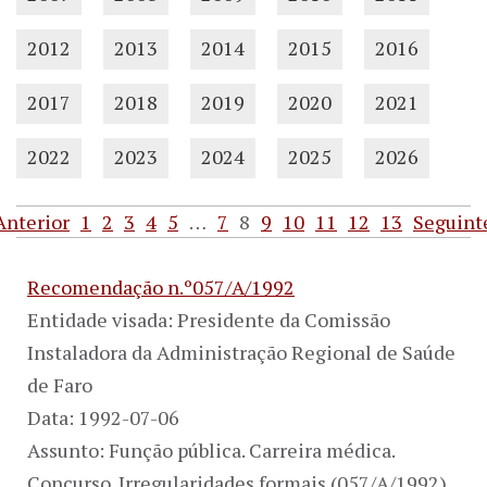
2012
2013
2014
2015
2016
2017
2018
2019
2020
2021
2022
2023
2024
2025
2026
Anterior
1
2
3
4
5
…
7
8
9
10
11
12
13
Seguint
Recomendação n.º057/A/1992
Entidade visada: Presidente da Comissão
Instaladora da Administração Regional de Saúde
de Faro
Data: 1992-07-06
Assunto: Função pública. Carreira médica.
Concurso. Irregularidades formais (057/A/1992)