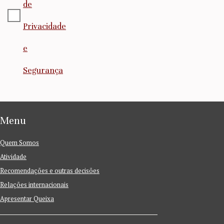
de
Privacidade
e
Segurança
Menu
Quem Somos
Atividade
Recomendações e outras decisões
Relações internacionais
Apresentar Queixa