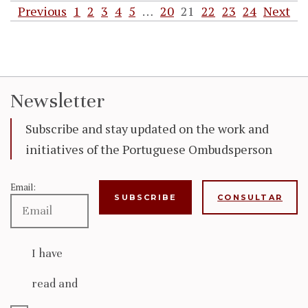
Previous
1
2
3
4
5
…
20
21
22
23
24
Next
Newsletter
Subscribe and stay updated on the work and
initiatives of the Portuguese Ombudsperson
Email:
CONSULTAR
I have
read and