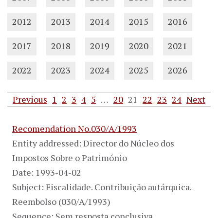
2012
2013
2014
2015
2016
2017
2018
2019
2020
2021
2022
2023
2024
2025
2026
Previous
1
2
3
4
5
…
20
21
22
23
24
Next
Recomendation No.030/A/1993
Entity addressed: Director do Núcleo dos
Impostos Sobre o Património
Date: 1993-04-02
Subject: Fiscalidade. Contribuição autárquica.
Reembolso (030/A/1993)
Sequence: Sem resposta conclusiva