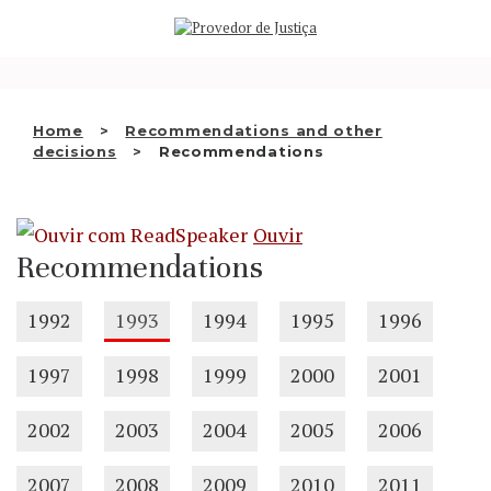
Saltar
WHO WE ARE
para
o
THE OMBUDSMAN AS
conteúdo
NATIONAL HUMAN RIGHTS
Home
Recommendations and other
INSTITUTION
decisions
Recommendations
ACCREDITATION AS NHRI
Ouvir
EN
Recommendations
1992
1993
1994
1995
1996
1997
1998
1999
2000
2001
2002
2003
2004
2005
2006
2007
2008
2009
2010
2011