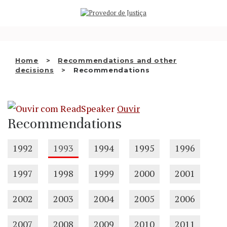
Saltar
WHO WE ARE
para
o
THE OMBUDSMAN AS
conteúdo
NATIONAL HUMAN RIGHTS
Home
Recommendations and other
INSTITUTION
decisions
Recommendations
ACCREDITATION AS NHRI
Ouvir
EN
Recommendations
1992
1993
1994
1995
1996
1997
1998
1999
2000
2001
2002
2003
2004
2005
2006
2007
2008
2009
2010
2011