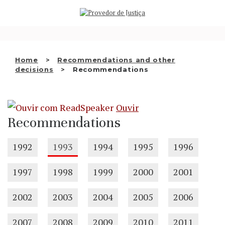
Saltar
WHO WE ARE
para
o
THE OMBUDSMAN AS
conteúdo
NATIONAL HUMAN RIGHTS
Home
Recommendations and other
INSTITUTION
decisions
Recommendations
ACCREDITATION AS NHRI
Ouvir
EN
Recommendations
1992
1993
1994
1995
1996
1997
1998
1999
2000
2001
2002
2003
2004
2005
2006
2007
2008
2009
2010
2011