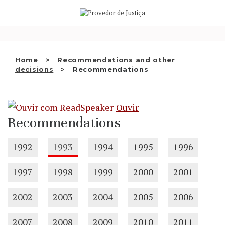
Saltar
WHO WE ARE
para
o
THE OMBUDSMAN AS
conteúdo
NATIONAL HUMAN RIGHTS
Home
Recommendations and other
INSTITUTION
decisions
Recommendations
ACCREDITATION AS NHRI
Ouvir
EN
Recommendations
1992
1993
1994
1995
1996
1997
1998
1999
2000
2001
2002
2003
2004
2005
2006
2007
2008
2009
2010
2011